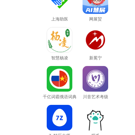
上海助医
网展贸
智慧杨凌
新冕宁
千亿词霸俄语词典
川音艺术考级