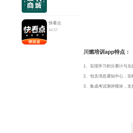
快看点
44.57
川燃培训app特点：
1、实现学习积分累计与兑
2、包含消息通知中心，实
3、集成考试测评模块，支