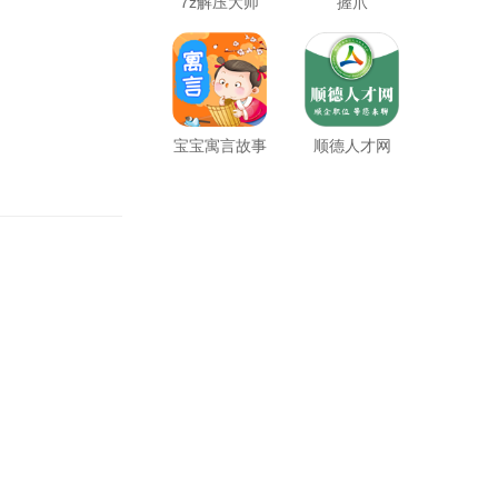
7z解压大师
握爪
宝宝寓言故事
顺德人才网