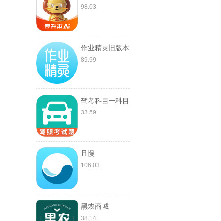
98.03
作业精灵旧版本
89.99
驾考科目一科目
四
33.59
且慢
106.03
黑农商城
38.14