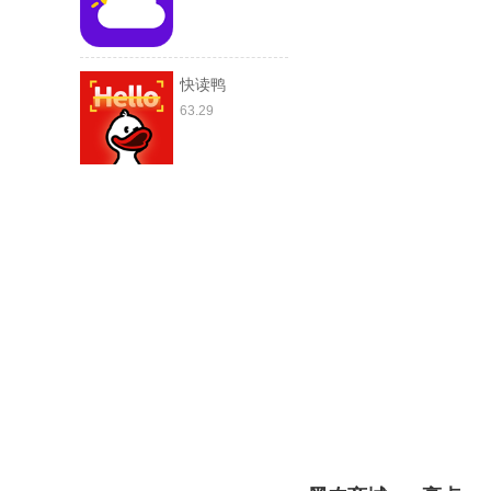
快读鸭
63.29