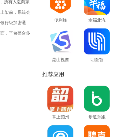
，所有入驻商家
品上架前，系统会
便利蜂
幸福北汽
用银行级加密通
方面，平台整合多
昆山视窗
明医智
推荐应用
掌上韶州
步道乐跑