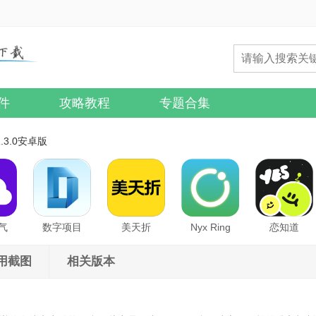
件
攻略教程
专题合集
3.0安卓版
气
数字项目
美天折
Nyx Ring
恋知道
用截图
相关版本