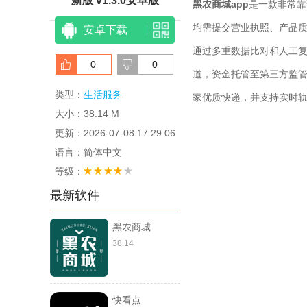
新版 v1.3.0安卓版
黑农商城app
是一款非常靠
均需提交营业执照、产品
安卓下载
通过多重数据比对和人工
0
0
道，资金托管至第三方监
类型：
生活服务
家优质快递，并支持实时
大小：38.14 M
更新：2026-07-08 17:29:06
语言：简体中文
等级：
最新软件
黑农商城
38.14
快看点