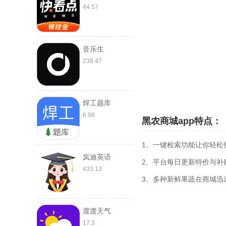
44.57
音乐生
238.47
焊工题库
6.98
黑农商城app特点：
1、一键检索功能让你轻松
岚迪英语
2、平台每日更新特价与补
433.13
3、多种新鲜果蔬在商城迅
渡渡天气
17.3