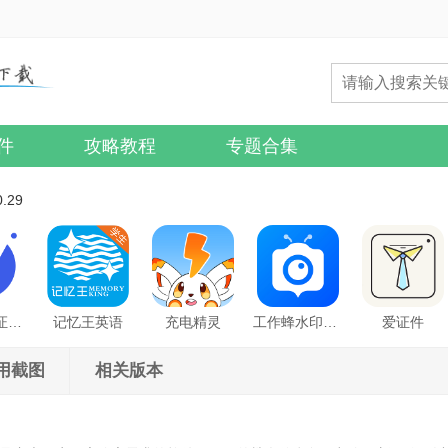
件
攻略教程
专题合集
.29
最美电子证件照
记忆王英语
充电精灵
工作蜂水印相机
爱证件
用截图
相关版本