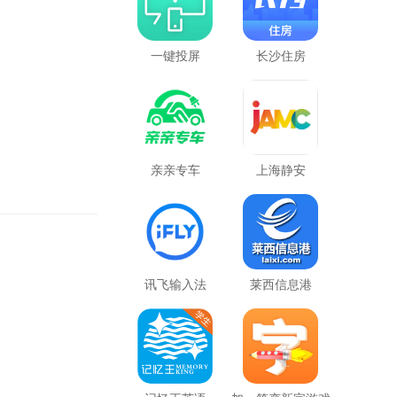
一键投屏
长沙住房
亲亲专车
上海静安
讯飞输入法
莱西信息港