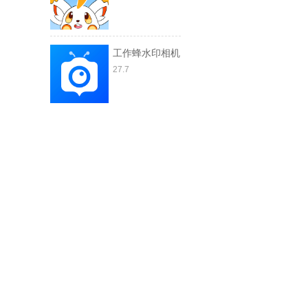
工作蜂水印相机
27.7