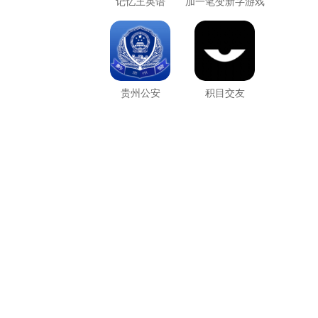
记忆王英语
加一笔变新字游戏
贵州公安
积目交友