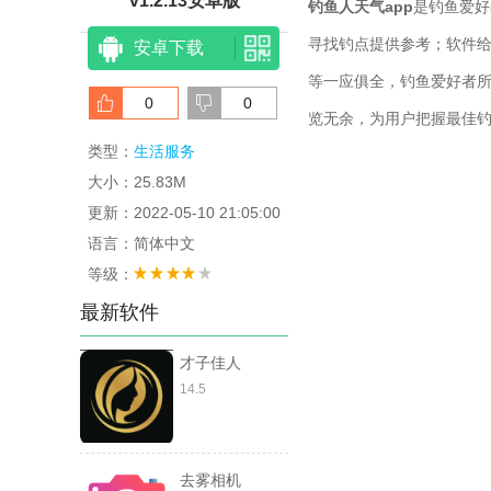
v1.2.13安卓版
钓鱼人天气app
是钓鱼爱好
寻找钓点提供参考；软件
安卓下载
等一应俱全，钓鱼爱好者所
0
0
览无余，为用户把握最佳
类型：
生活服务
大小：25.83M
更新：2022-05-10 21:05:00
语言：简体中文
等级：
最新软件
才子佳人
14.5
去雾相机