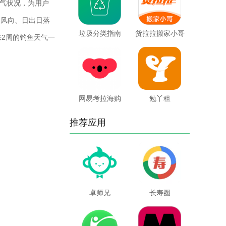
气状况，为用户
力风向、日出日落
垃圾分类指南
货拉拉搬家小哥
2周的钓鱼天气一
网易考拉海购
勉丫租
推荐应用
卓师兄
长寿圈