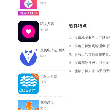
26.8
陌友探聊
软件特点：
44.10
1、提供地图服务，可以在
2、准确了解渔场地理坐标
最美电子证件照
3、所有天气信息都在平台
52.3
4、提供潮汐预报，用户在
5、能够了解未来15天的
记忆王英语
11.5
充电精灵
53.5