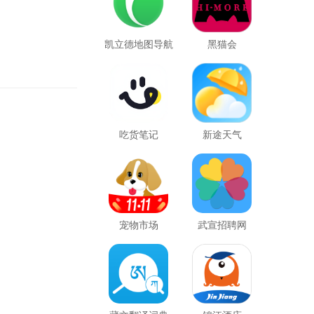
凯立德地图导航
黑猫会
吃货笔记
新途天气
宠物市场
武宣招聘网