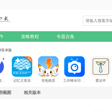
件
攻略教程
专题合集
13安卓版
最美电子证件照
记忆王英语
充电精灵
工作蜂水印相机
爱证件
用截图
相关版本