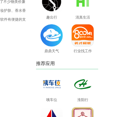
了不少物美价廉
美妆护肤、香水香
趣出行
清真生活
且软件有便捷的支
鼎鼎天气
行业找工作
推荐应用
咦车位
淮阳行