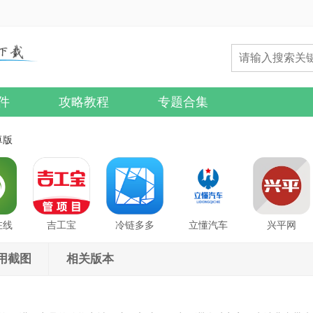
件
攻略教程
专题合集
卓版
在线
吉工宝
冷链多多
立懂汽车
兴平网
用截图
相关版本