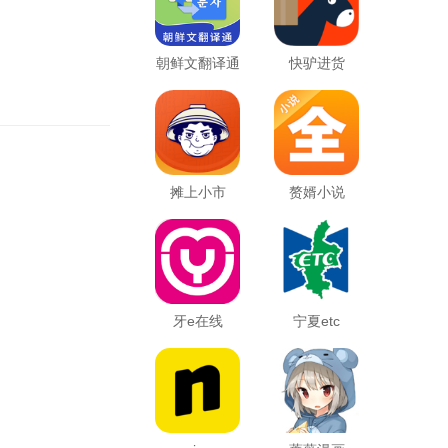
朝鲜文翻译通
快驴进货
摊上小市
赘婿小说
牙e在线
宁夏etc