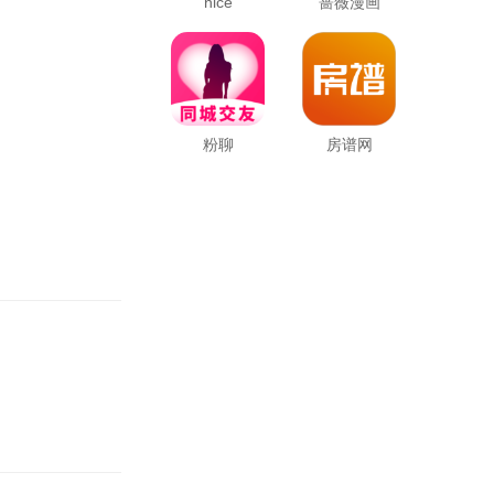
nice
蔷薇漫画
粉聊
房谱网