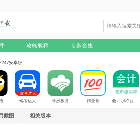
件
攻略教程
专题合集
.2247安卓版
语
驾考达人
绿洲教育
作业帮
会计职称百分题库
用截图
相关版本