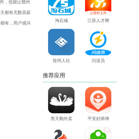
作，也能让赣州
每天都有无数高薪
淘石城
江苏人才网
位都有，用户感兴
徐州人社
闪送员
推荐应用
黑天鹅外卖
平安好师傅