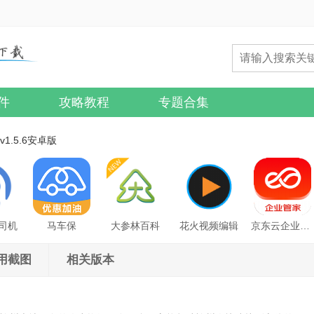
件
攻略教程
专题合集
.5.6安卓版
司机
马车保
大参林百科
花火视频编辑
京东云企业管家
用截图
相关版本