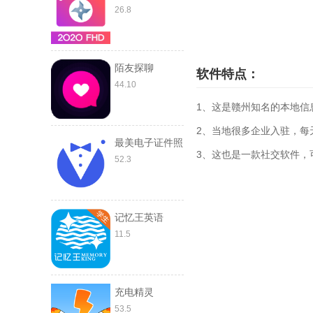
26.8
陌友探聊
软件特点：
44.10
1、这是赣州知名的本地信
2、当地很多企业入驻，每
最美电子证件照
3、这也是一款社交软件，
52.3
记忆王英语
11.5
充电精灵
53.5