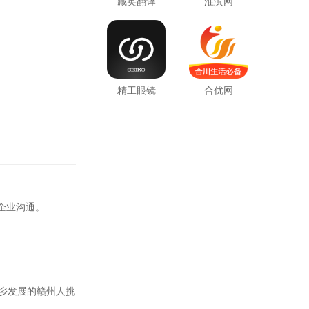
藏英翻译
淮滨网
精工眼镜
合优网
企业沟通。
乡发展的赣州人挑