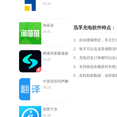
52.12
淘蓓蓓
迅孚充电软件特点：
26.41
1、自动搜索附近，车主打
2、每天可以在这里领取充
网速管家极速版
3、充电历史订单都可以在
19.20
4、支持钱包余额及时在线
5、实时刷新数据，实时刷
中英语音同声翻
译
29.23
智慧宁乡
82.09