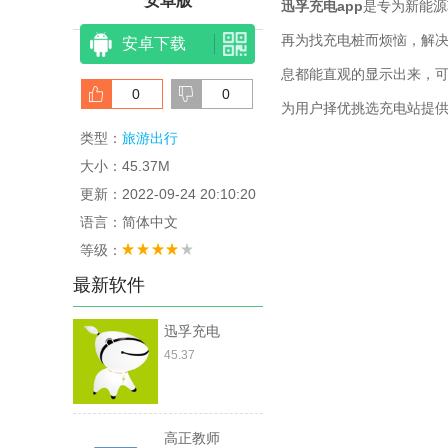
安卓版
迅孚充电app
是专为新能源
再为找充电桩而烦恼，解
安卓下载
息都能直观的显示出来，
0
0
为用户择优挑选充电站提
类型：
旅游出行
大小：45.37M
更新：2022-09-24 20:10:20
语言：简体中文
等级：
最新软件
迅孚充电
45.37
高正教师