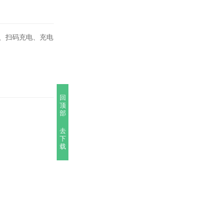
、扫码充电、充电
回
顶
部
去
下
载