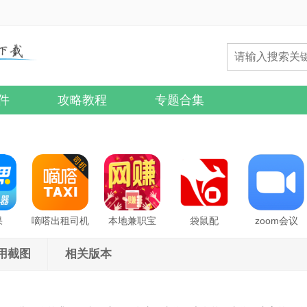
件
攻略教程
专题合集
果
嘀嗒出租司机
本地兼职宝
袋鼠配
zoom会议
用截图
相关版本