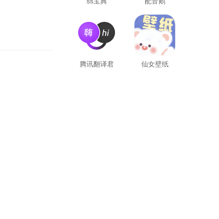
ss宝典
配音鹅
腾讯翻译君
仙女壁纸