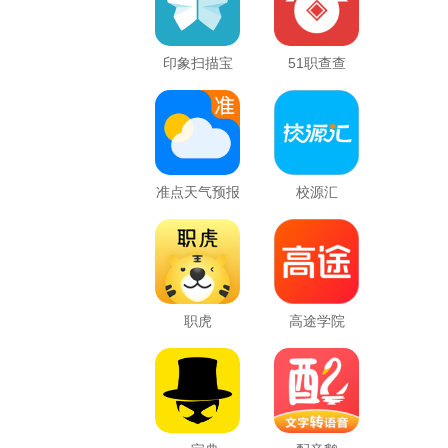
印象扫描宝
51职查查
准点天气预报
校源汇
职虎
高途学院