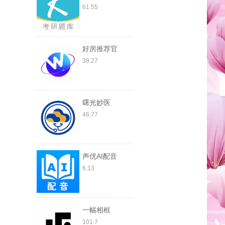
61.55
好房推荐官
38.27
曙光妙医
46.77
声优AI配音
6.13
一幅相框
101.7