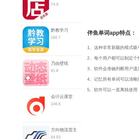
74.9
黔教学习
伴鱼单词app特点：
166.7
1、这种非常新颖的模式吸
2、每个用户都可以制定个
乃由壁纸
3、软件会准确判断用户遗
61.8
4、记忆所有单词可以清晰
5、软件可以一直离线使用
会计云课堂
146.8
方向物流货主
64.93