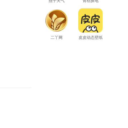
燕子天气
青桔换电
二丫网
皮皮动态壁纸