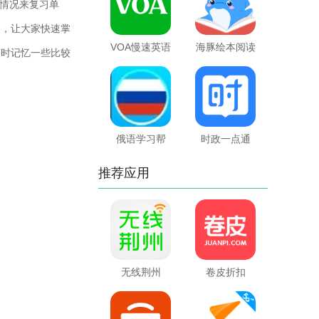
情况来复习单
习，让大家快速掌
VOA慢速英语
海豚绘本阅读
随时记忆一些比较
俄语学习帮
时政一点通
推荐应用
无线荆州
卷皮折扣