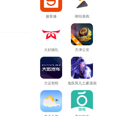
极客修
咪咕善跑
大好婚礼
天津公安
大运智联
鬼医凤九土豪漫画
下拉式