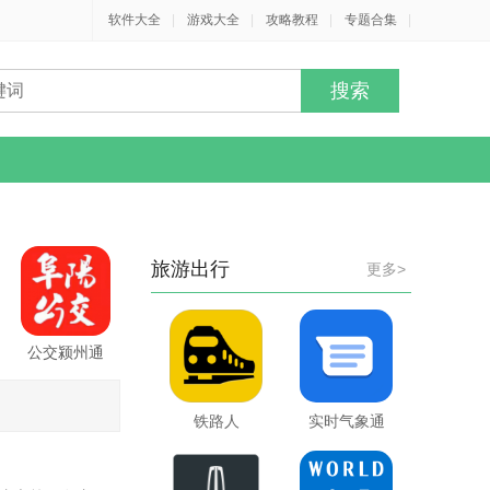
软件大全
|
游戏大全
|
攻略教程
|
专题合集
|
旅游出行
更多>
公交颍州通
铁路人
实时气象通