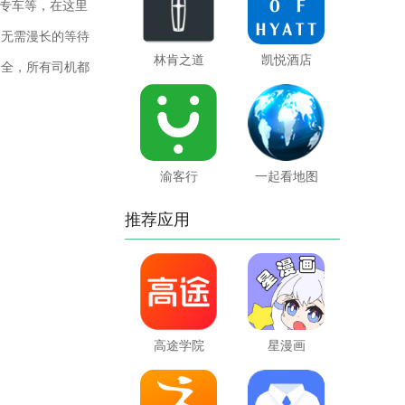
专车等，在这里
户无需漫长的等待
林肯之道
凯悦酒店
安全，所有司机都
渝客行
一起看地图
推荐应用
高途学院
星漫画