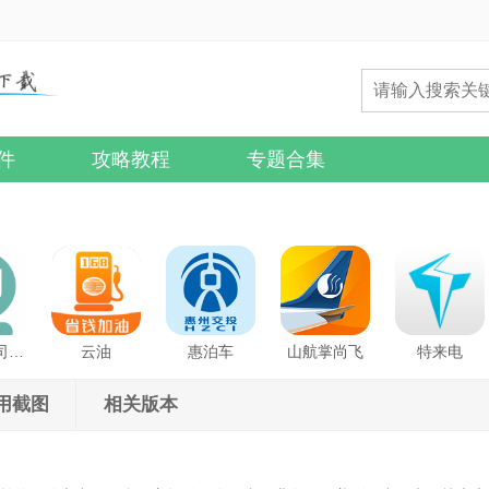
件
攻略教程
专题合集
吉汽约车司机端
云油
惠泊车
山航掌尚飞
特来电
用截图
相关版本