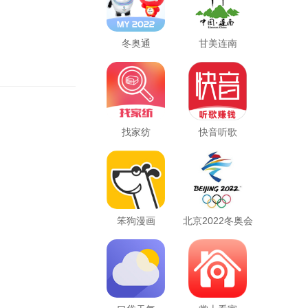
冬奥通
甘美连南
找家纺
快音听歌
笨狗漫画
北京2022冬奥会