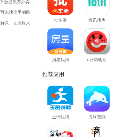
平台提供有外卖
也可以找这里的跑
批车港
楼讯找房
台解决，让德保人
房星找房
e路康明斯
推荐应用
玉田快聘
海豚智能