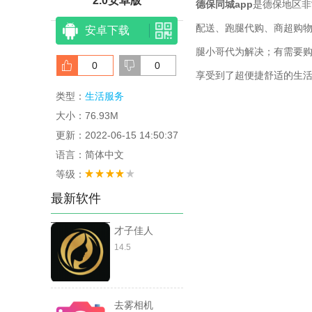
2.0安卓版
德保同城app
是德保地区非
配送、跑腿代购、商超购
安卓下载
腿小哥代为解决；有需要
0
0
享受到了超便捷舒适的生
类型：
生活服务
大小：76.93M
更新：2022-06-15 14:50:37
语言：简体中文
等级：
最新软件
才子佳人
14.5
去雾相机