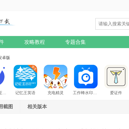
件
攻略教程
专题合集
1安卓版
最美电子证件照
记忆王英语
充电精灵
工作蜂水印相机
爱证件
用截图
相关版本