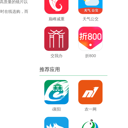
高质量的镜片以
随时在线选购，而
巅峰减重
天气公交
交我办
折800
推荐应用
i襄阳
农一网