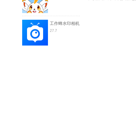
工作蜂水印相机
27.7