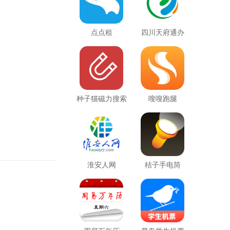
点点租
四川天府通办
种子猫磁力搜索
嗖嗖跑腿
torrentkitty
淮安人网
桔子手电筒