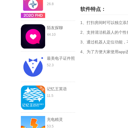
26.8
软件特点：
1、打扫房间时可以独立添
陌友探聊
2、支持清洁机器人的个性
44.10
3、通过机器人定位功能，
4、为了方便大家使用ap
最美电子证件照
52.3
记忆王英语
11.5
充电精灵
53.5