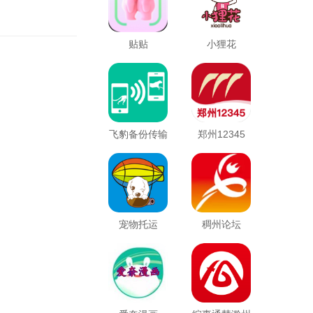
贴贴
小狸花
飞豹备份传输
郑州12345
宠物托运
稠州论坛