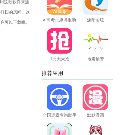
用这款软件来连
在打扫的房间。这
ai高考志愿填报助
溧阳论坛
用户可以下载哦。
手
1元天天抢
地震预警
推荐应用
全国违章查询助手
默默漫画