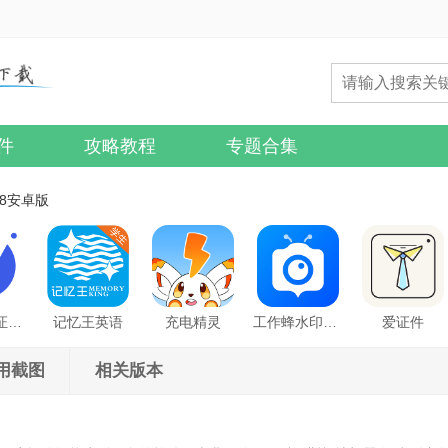
件
攻略教程
专题合集
.8安卓版
最美电子证件照
记忆王英语
充电精灵
工作蜂水印相机
爱证件
用截图
相关版本