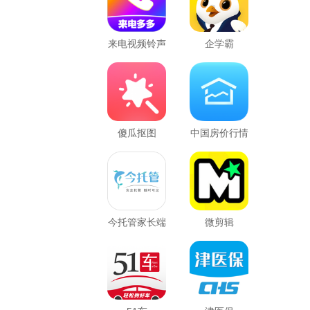
来电视频铃声
企学霸
傻瓜抠图
中国房价行情
今托管家长端
微剪辑