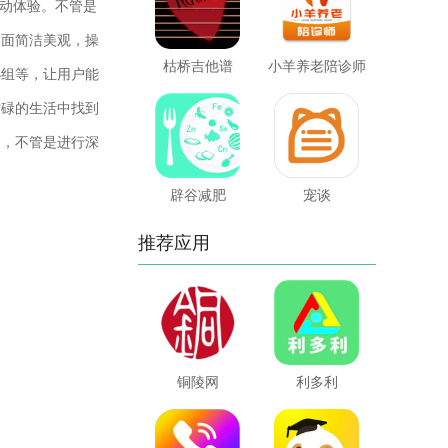
动体验。不管是
界面简洁美观，操
枯桥吉他谱
小羊养老陪诊师
小组等，让用户能
忙碌的生活中找到
象，不管是进行深
辟谷减肥
宠谈
推荐应用
铜陵网
利多利