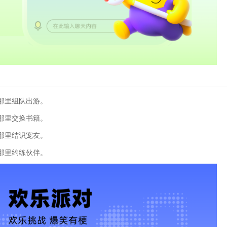
那里组队出游。
那里交换书籍。
那里结识宠友。
那里约练伙伴。