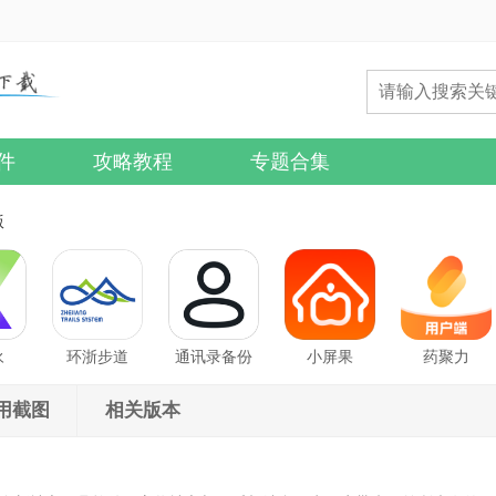
件
攻略教程
专题合集
版
永
环浙步道
通讯录备份
小屏果
药聚力
用截图
相关版本