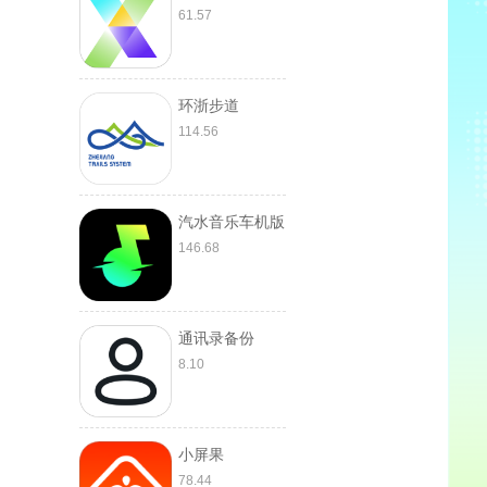
61.57
环浙步道
114.56
汽水音乐车机版
146.68
通讯录备份
8.10
小屏果
78.44