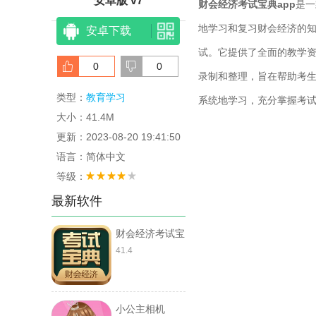
安卓版 v7
财会经济考试宝典app
是一
地学习和复习财会经济的
安卓下载
试。它提供了全面的教学
0
0
录制和整理，旨在帮助考
类型：
教育学习
系统地学习，充分掌握考
大小：41.4M
更新：2023-08-20 19:41:50
语言：简体中文
等级：
最新软件
财会经济考试宝
典
41.4
小公主相机