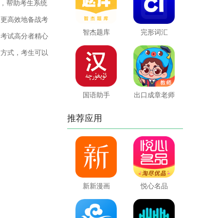
，帮助考生系统
，更高效地备战考
智杰题库
完形词汇
和考试高分者精心
的方式，考生可以
国语助手
出口成章老师
推荐应用
新新漫画
悦心名品