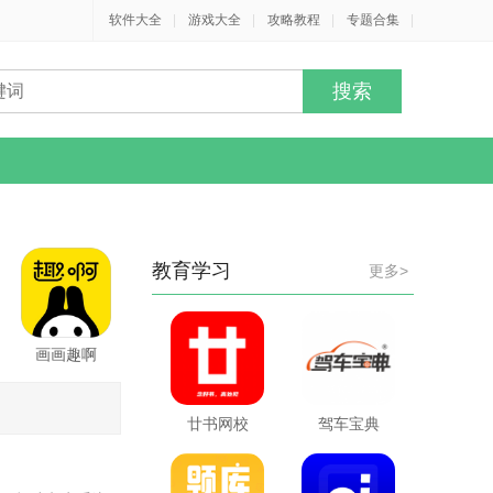
软件大全
|
游戏大全
|
攻略教程
|
专题合集
|
教育学习
更多>
画画趣啊
廿书网校
驾车宝典