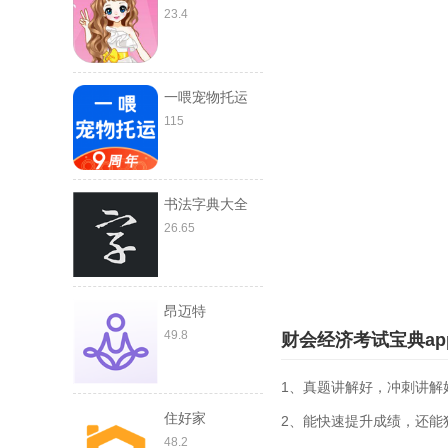
23.4
一喂宠物托运
115
书法字典大全
26.65
昂迈特
49.8
财会经济考试宝典ap
1、真题讲解好，冲刺讲解
住好家
2、能快速提升成绩，还能
48.2