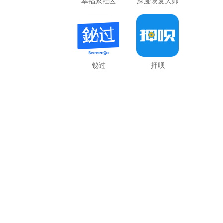
幸福家社区
深度恢复大师
铋过
押呗