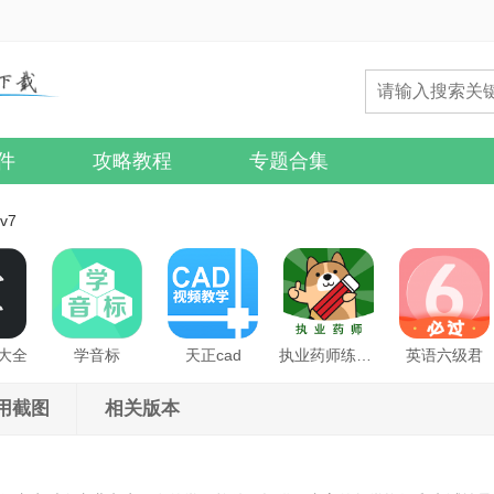
件
攻略教程
专题合集
v7
大全
学音标
天正cad
执业药师练题狗
英语六级君
用截图
相关版本