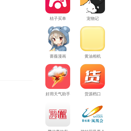
桔子买单
宠物记
蔷薇漫画
黄油相机
好用天气助手
货源档口