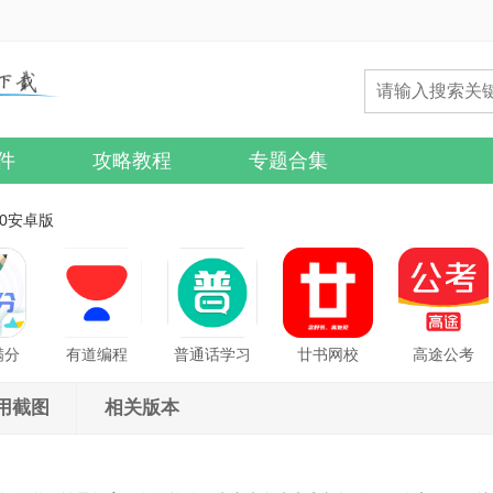
件
攻略教程
专题合集
.0安卓版
满分
有道编程
普通话学习
廿书网校
高途公考
用截图
相关版本