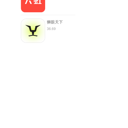
狮眼天下
36.69