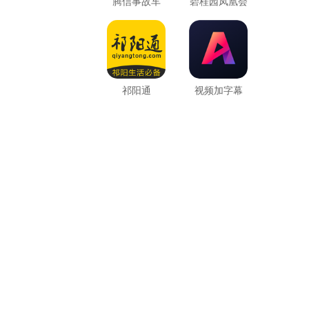
腾信事故车
碧桂园凤凰会
祁阳通
视频加字幕