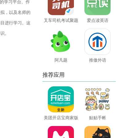
的学习平台。作
模拟，以及名师的
叉车司机考试聚题
爱点读英语
科目进行学习。这
库
知识。
阿凡题
推傲外语
推荐应用
美团开店宝商家版
贴贴手帐