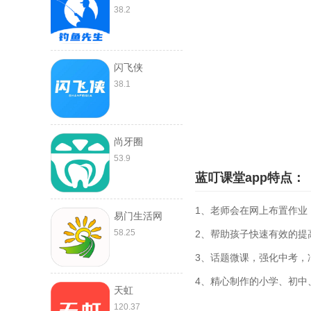
38.2
闪飞侠
38.1
尚牙圈
53.9
蓝叮课堂app特点：
1、老师会在网上布置作业
易门生活网
58.25
2、帮助孩子快速有效的提
3、话题微课，强化中考，
4、精心制作的小学、初中
天虹
120.37