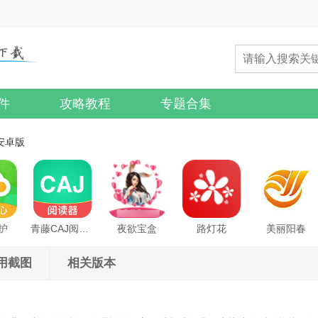
件
攻略教程
专题合集
1安卓版
护
青藤CAJ阅读器
夜欲宝盒
路灯花
美丽阳春
用截图
相关版本