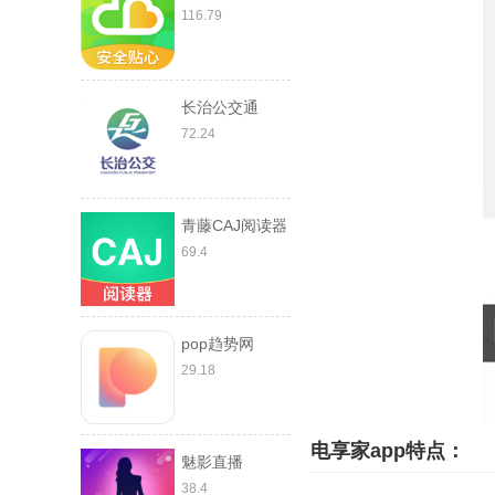
116.79
长治公交通
72.24
青藤CAJ阅读器
69.4
pop趋势网
29.18
电享家app特点：
魅影直播
38.4